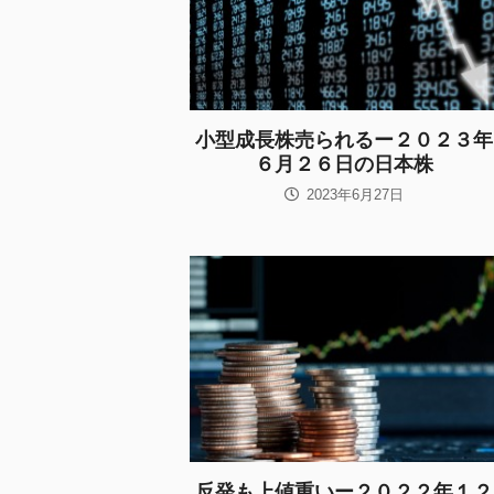
小型成長株売られるー２０２３年
６月２６日の日本株
2023年6月27日
反発も上値重いー２０２２年１２