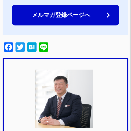
メルマガ登録ページへ
F
T
H
Li
a
wi
at
n
c
tt
e
e
e
er
n
b
a
o
o
k