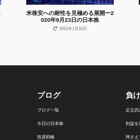
年
米株安への耐性を見極める展開ー2
020年9月23日の日本株
2021年1月31日
ブログ
負
ブログ一覧
足立武
今日の日本株
利益を
投資戦略
押さえ