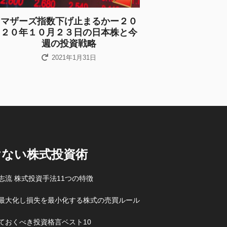
マザーズ指数下げ止まるかー２０
２０年１０月２３日の日本株と今
週の投資戦略
2021年1月31日
けない株式投資術
志流 株式投資手法11つの特徴
最大化し損失を最小化する株式の売買ルール
ておくべき投資格言ベスト10