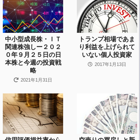
中小型成長株・ＩＴ
トランプ相場であま
関連株強しー２０２
り利益を上げられて
０年９月２５日の日
いない個人投資家
本株と今週の投資戦
2017年1月13日
略
2021年1月31日