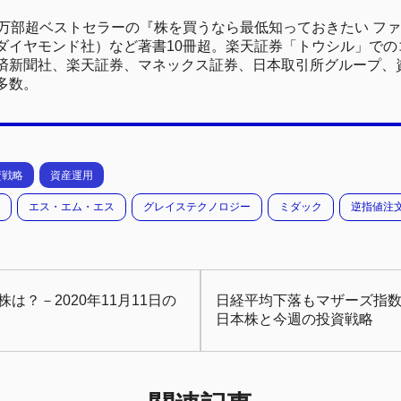
0万部超ベストセラーの『株を買うなら最低知っておきたい フ
ダイヤモンド社）など著書10冊超。楽天証券「トウシル」でのコ
済新聞社、楽天証券、マネックス証券、日本取引所グループ、
多数。
資戦略
資産運用
エス・エム・エス
グレイステクノロジー
ミダック
逆指値注
は？－2020年11月11日の
日経平均下落もマザーズ指数は
日本株と今週の投資戦略