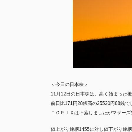
＜今日の日本株＞
11月12日の日本株は、高く始まっ
前日比171円28銭高の25520円88銭
ＴＯＰＩＸは下落しましたがマザーズ
値上がり銘柄1455に対し値下がり銘