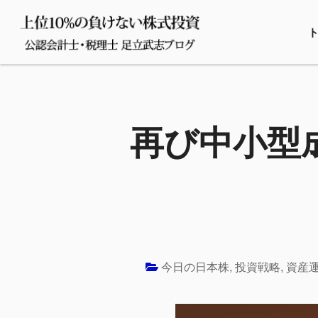
再び中小型
今日の日本株
,
投資戦略
,
資産