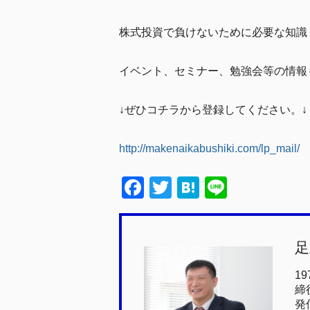
株式投資で負けないために必要な知識
イベント、セミナー、勉強会等の情報
↓ぜひコチラから登録してください。↓
http://makenaikabushiki.com/lp_mail/
F
T
H
Li
a
wi
at
n
c
tt
e
e
足
e
er
n
b
a
1
締
o
発