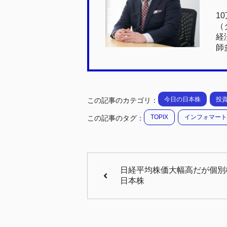
o
1
k
（
経
師
今日の日本株
投
この記事のカテゴリ：
TOPIX
インフォマート
この記事のタグ：
日経平均株価大幅高だが個別株
日本株