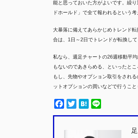
能と思っておいた方がよいです。繰り
ドホールド」で全て報われるという考
大暴落に備えてあらかじめトレンド転
合は、1日～2日でトレンドが転換し
私なら、週足チャートの26週移動平
もないのであきらめる、といったとこ
もし、先物やオプション取引をされる
ットオプションの買いなどで行うこと
F
T
H
Li
a
wi
at
n
c
tt
e
e
足
e
er
n