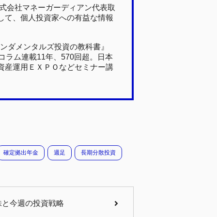
株式会社マネーガーディアン代表取
して、個人投資家への有益な情報
ァンダメンタルズ投資の教科書』
ラム連載11年、570回超。日本
資産運用ＥＸＰＯなどセミナー講
確定拠出年金
週足
長期分散投資
本株と今週の投資戦略