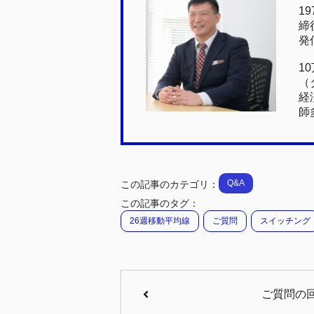
b
a
1
締
o
発
o
1
k
（
経
師
Q&A
この記事のカテゴリ：
この記事のタグ：
26週移動平均線
ご質問
スイッチング
ご質問の回