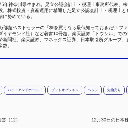
975年神奈川県生まれ。足立公認会計士・税理士事務所代表、
役。株式投資・資産運用に精通した足立公認会計士・税理士と
信に努めている。
0万部超ベストセラーの『株を買うなら最低知っておきたい フ
ダイヤモンド社）など著書10冊超。楽天証券「トウシル」でのコ
済新聞社、楽天証券、マネックス証券、日本取引所グループ、
多数。
バイ・アンドホールド
プットオプション
ヘッジ
先物売り
答（12）
12月30日の日