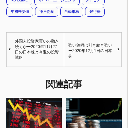
MonotaRO
サイバーエージェント
メドピア
年初来安値
神戸物産
自動車株
銀行株
外国人投資家買いの動き
強い銘柄は引き続き強い
続くかー2020年11月27
ー2020年12月1日の日本
日の日本株と今週の投資
株
戦略
関連記事