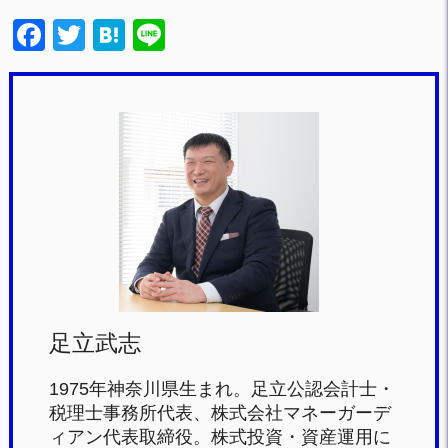
F
T
H
Li
a
wi
at
n
c
tt
e
e
e
er
n
b
a
o
o
k
足立武志
1975年神奈川県生まれ。足立公認会計士・
税理士事務所代表、株式会社マネーガーデ
ィアン代表取締役。株式投資・資産運用に