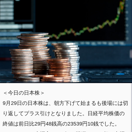
＜今日の日本株＞
9月29日の日本株は、朝方下げて始まるも後場には切
り返してプラス引けとなりました。日経平均株価の
終値は前日比29円48銭高の23539円10銭でした。