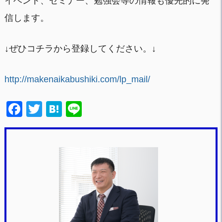
イベント、セミナー、勉強会等の情報も優先的に発
信します。
↓ぜひコチラから登録してください。↓
http://makenaikabushiki.com/lp_mail/
F
T
H
Li
a
wi
at
n
c
tt
e
e
e
er
n
b
a
o
o
k