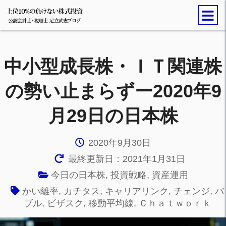
中小型成長株・ＩＴ関連株
の勢い止まらずー2020年9
月29日の日本株
2020年9月30日
最終更新日：2021年1月31日
今日の日本株
,
投資戦略
,
資産運用
かい離率
,
カチタス
,
キャリアリンク
,
チェンジ
,
バ
ブル
,
ビザスク
,
移動平均線
,
Ｃｈａｔｗｏｒｋ