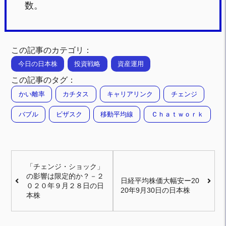
数。
この記事のカテゴリ：
今日の日本株
投資戦略
資産運用
この記事のタグ：
かい離率
カチタス
キャリアリンク
チェンジ
バブル
ビザスク
移動平均線
Ｃｈａｔｗｏｒｋ
「チェンジ・ショック」
の影響は限定的か？－２
日経平均株価大幅安ー20
０２０年９月２８日の日
20年9月30日の日本株
本株