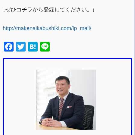
↓ぜひコチラから登録してください。↓
http://makenaikabushiki.com/lp_mail/
F
T
H
Li
a
wi
at
n
c
tt
e
e
e
er
n
b
a
o
o
k