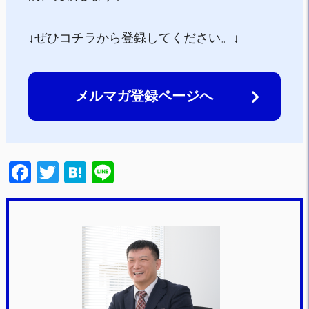
↓ぜひコチラから登録してください。↓
メルマガ登録ページへ
F
T
H
Li
a
wi
at
n
c
tt
e
e
e
er
n
b
a
o
o