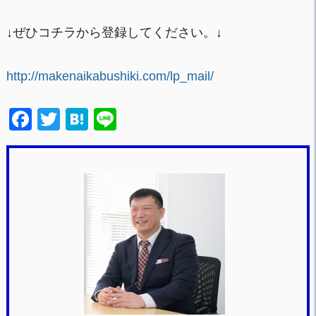
↓ぜひコチラから登録してください。↓
http://makenaikabushiki.com/lp_mail/
F
T
H
Li
a
wi
at
n
c
tt
e
e
e
er
n
b
a
o
o
k