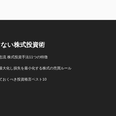
けない株式投資術
志流 株式投資手法11つの特徴
最大化し損失を最小化する株式の売買ルール
ておくべき投資格言ベスト10