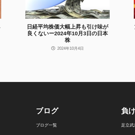
4
日経平均株価大幅上昇も引け味が
良くないー2024年10月3日の日本
株
2024年10月4日
ブログ
負
ブログ一覧
足立武