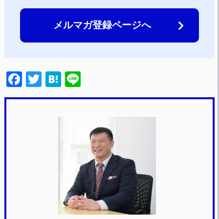
メルマガ登録ページへ
F
T
H
Li
a
wi
at
n
c
tt
e
e
e
er
n
b
a
o
o
k