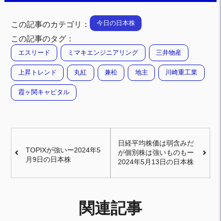
今日の日本株
この記事のカテゴリ：
この記事のタグ：
エスリード
ミマキエンジニアリング
三井物産
上昇トレンド
丸紅
兼松
地主
川崎重工業
霞ヶ関キャピタル
日経平均株価は弱含みだ
TOPIXが強いー2024年5
が個別株は強いものもー
月9日の日本株
2024年5月13日の日本株
関連記事