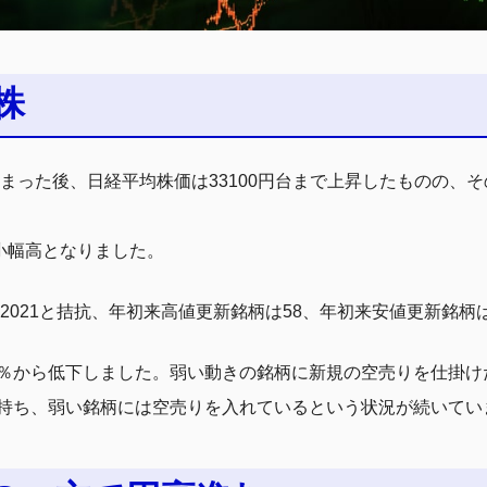
株
始まった後、日経平均株価は33100円台まで上昇したものの、そ
も小幅高となりました。
2021と拮抗、年初来高値更新銘柄は58、年初来安値更新銘柄
31.1％から低下しました。弱い動きの銘柄に新規の空売りを仕
持ち、弱い銘柄には空売りを入れているという状況が続いてい