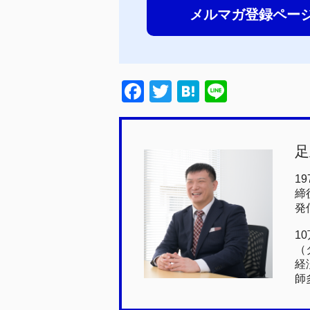
メルマガ登録ペー
F
T
H
Li
a
wi
at
n
c
tt
e
e
足
e
er
n
b
a
1
締
o
発
o
1
k
（
経
師