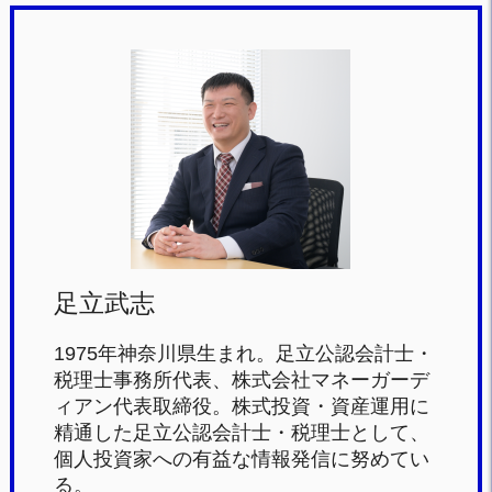
a
wi
at
n
c
tt
e
e
e
er
n
b
a
o
o
k
足立武志
1975年神奈川県生まれ。足立公認会計士・
税理士事務所代表、株式会社マネーガーデ
ィアン代表取締役。株式投資・資産運用に
精通した足立公認会計士・税理士として、
個人投資家への有益な情報発信に努めてい
る。