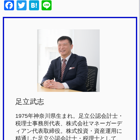
F
T
H
Li
a
wi
at
n
c
tt
e
e
e
er
n
b
a
o
o
k
足立武志
1975年神奈川県生まれ。足立公認会計士・
税理士事務所代表、株式会社マネーガーデ
ィアン代表取締役。株式投資・資産運用に
精通した足立公認会計士・税理士として、