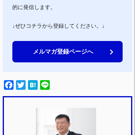
的に発信します。
↓ぜひコチラから登録してください。↓
メルマガ登録ページへ
F
T
H
Li
a
wi
at
n
c
tt
e
e
e
er
n
b
a
o