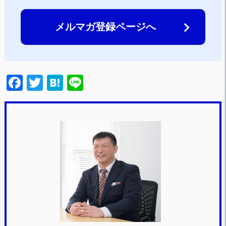
メルマガ登録ページへ
F
T
H
Li
a
wi
at
n
c
tt
e
e
e
er
n
b
a
o
o
k