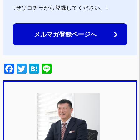
↓ぜひコチラから登録してください。↓
メルマガ登録ページへ
F
T
H
Li
a
wi
at
n
c
tt
e
e
e
er
n
b
a
o
o
k