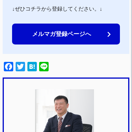
↓ぜひコチラから登録してください。↓
メルマガ登録ページへ
F
T
H
Li
a
wi
at
n
c
tt
e
e
e
er
n
b
a
o
o