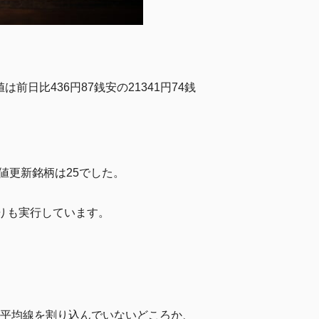
比436円87銭安の21341円74銭
値更新銘柄は25でした。
売りも実行しています。
動平均線を割り込んでいないどころか、