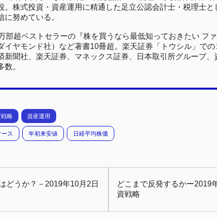
役。株式投資・資産運用に精通した足立公認会計士・税理士と
信に努めている。
0万部超ベストセラーの『株を買うなら最低知っておきたい フ
ダイヤモンド社）など著書10冊超。楽天証券「トウシル」でのコ
済新聞社、楽天証券、マネックス証券、日本取引所グループ、
多数。
資戦略
資産運用
ソース
年初来安値
日経平均株価
どうか？－2019年10月2日
どこまで反発するかー2019
資戦略