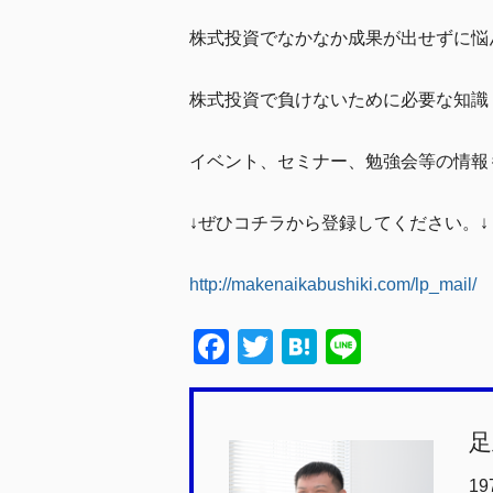
株式投資でなかなか成果が出せずに悩
株式投資で負けないために必要な知識
イベント、セミナー、勉強会等の情報
↓ぜひコチラから登録してください。↓
http://makenaikabushiki.com/lp_mail/
F
T
H
Li
a
wi
at
n
c
tt
e
e
足
e
er
n
b
a
1