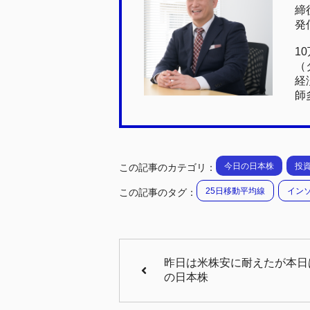
締
o
発
o
1
k
（
経
師
今日の日本株
投
この記事のカテゴリ：
25日移動平均線
イン
この記事のタグ：
昨日は米株安に耐えたが本日は
の日本株