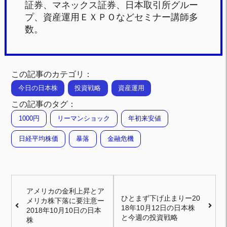
証券、マネックス証券、日本取引所グルー
プ、資産運用ＥＸＰＯなどセミナー講師多
数。
この記事のカテゴリ：
今日の日本株
投資戦略
資産運用
この記事のタグ：
1000円
リーマンショック
年初来安値
日経平均株価
暴落
金融危機
アメリカの金利上昇とア
ひとまず下げ止まりー20
メリカ株下落に要注意ー
18年10月12日の日本株
2018年10月10日の日本
と今週の投資戦略
株