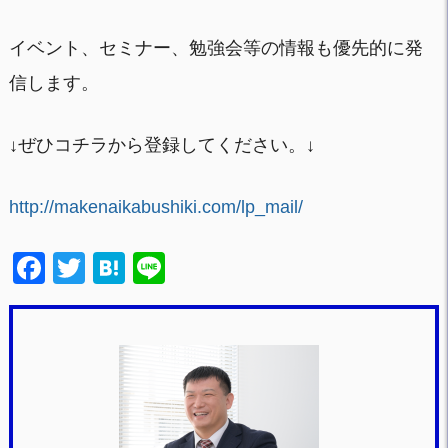
イベント、セミナー、勉強会等の情報も優先的に発
信します。
↓ぜひコチラから登録してください。↓
http://makenaikabushiki.com/lp_mail/
F
T
H
Li
a
wi
at
n
c
tt
e
e
e
er
n
b
a
o