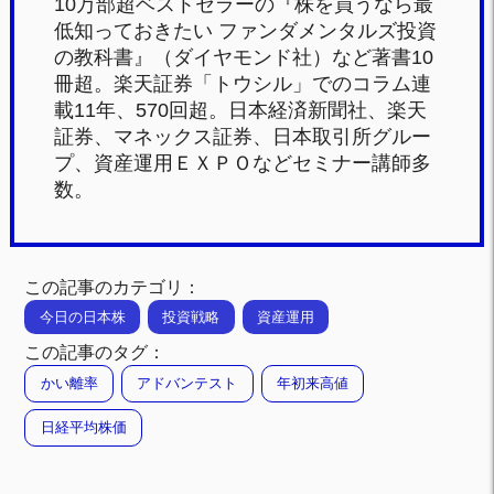
10万部超ベストセラーの『株を買うなら最
低知っておきたい ファンダメンタルズ投資
の教科書』（ダイヤモンド社）など著書10
冊超。楽天証券「トウシル」でのコラム連
載11年、570回超。日本経済新聞社、楽天
証券、マネックス証券、日本取引所グルー
プ、資産運用ＥＸＰＯなどセミナー講師多
数。
この記事のカテゴリ：
今日の日本株
投資戦略
資産運用
この記事のタグ：
かい離率
アドバンテスト
年初来高値
日経平均株価