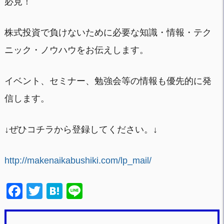
必見！
株式投資で負けないために必要な知識・情報・テク
ニック・ノウハウをお伝えします。
イベント、セミナー、勉強会等の情報も優先的に発
信します。
↓ぜひコチラから登録してください。↓
http://makenaikabushiki.com/lp_mail/
F
T
H
Li
a
wi
at
n
c
tt
e
e