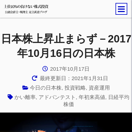
日本株上昇止まらず－2017
年10月16日の日本株
2017年10月17日
最終更新日：2021年1月31日
今日の日本株
,
投資戦略
,
資産運用
かい離率
,
アドバンテスト
,
年初来高値
,
日経平均
株価