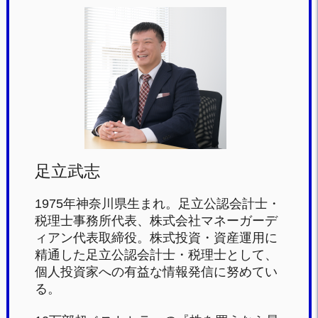
e
er
n
b
a
o
o
k
足立武志
1975年神奈川県生まれ。足立公認会計士・
税理士事務所代表、株式会社マネーガーデ
ィアン代表取締役。株式投資・資産運用に
精通した足立公認会計士・税理士として、
個人投資家への有益な情報発信に努めてい
る。