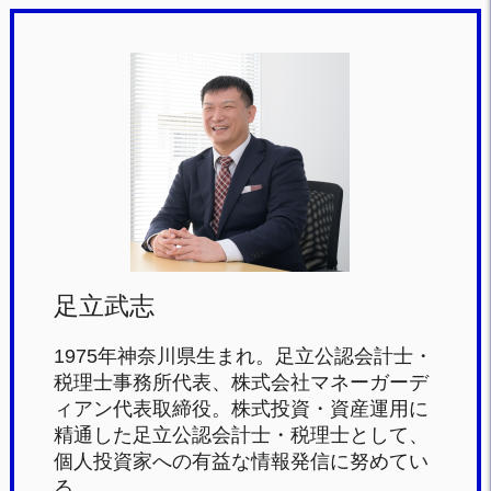
a
wi
at
n
c
tt
e
e
e
er
n
b
a
o
o
k
足立武志
1975年神奈川県生まれ。足立公認会計士・
税理士事務所代表、株式会社マネーガーデ
ィアン代表取締役。株式投資・資産運用に
精通した足立公認会計士・税理士として、
個人投資家への有益な情報発信に努めてい
る。