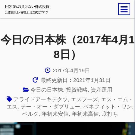
今日の日本株（2017年4月1
8日）
2017年4月19日
最終更新日：2021年1月31日
今日の日本株
,
投資戦略
,
資産運用
アライドアーキテクツ
,
エスフーズ
,
エス・エム・
エス
,
テー・オー・ダブリュー
,
ベネフィット・ワン
,
ベルク
,
年初来安値
,
年初来高値
,
底打ち