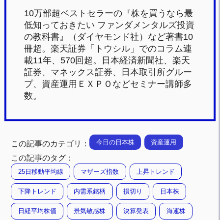
10万部超ベストセラーの『株を買うなら最
低知っておきたい ファンダメンタルズ投資
の教科書』（ダイヤモンド社）など著書10
冊超。楽天証券「トウシル」でのコラム連
載11年、570回超。日本経済新聞社、楽天
証券、マネックス証券、日本取引所グルー
プ、資産運用ＥＸＰＯなどセミナー講師多
数。
今日の日本株
資産運用
この記事のカテゴリ：
この記事のタグ：
25日移動平均線
マザーズ指数
上昇トレンド
下降トレンド
内需系銘柄
損切り
日本株
日経平均株価
景気敏感株
決算発表
海運株