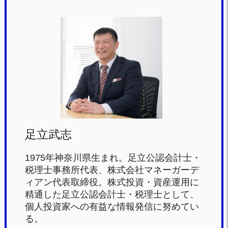
c
tt
e
e
e
er
n
b
a
o
o
k
足立武志
1975年神奈川県生まれ。足立公認会計士・
税理士事務所代表、株式会社マネーガーデ
ィアン代表取締役。株式投資・資産運用に
精通した足立公認会計士・税理士として、
個人投資家への有益な情報発信に努めてい
る。