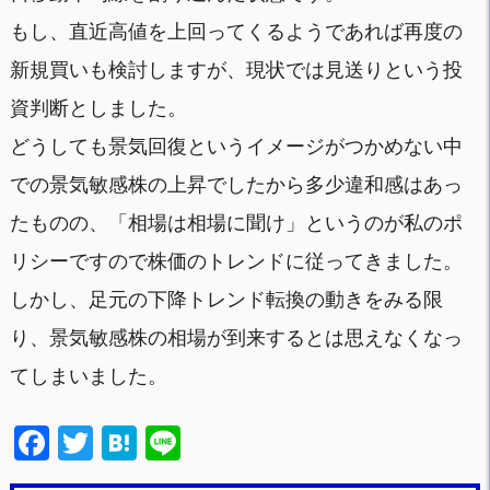
もし、直近高値を上回ってくるようであれば再度の
新規買いも検討しますが、現状では見送りという投
資判断としました。
どうしても景気回復というイメージがつかめない中
での景気敏感株の上昇でしたから多少違和感はあっ
たものの、「相場は相場に聞け」というのが私のポ
リシーですので株価のトレンドに従ってきました。
しかし、足元の下降トレンド転換の動きをみる限
り、景気敏感株の相場が到来するとは思えなくなっ
てしまいました。
F
T
H
Li
a
wi
at
n