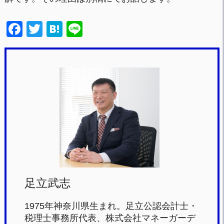
F
T
H
Li
a
wi
at
n
c
tt
e
e
e
er
n
b
a
o
o
k
足立武志
1975年神奈川県生まれ。足立公認会計士・
税理士事務所代表、株式会社マネーガーデ