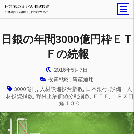
日銀の年間3000億円枠ＥＴ
Ｆの続報
2016年5月7日
投資戦略
,
資産運用
3000億円
,
人材設備投資指数
,
日本銀行
,
設備・人
材投資指数
,
野村企業価値分配指数
,
ＥＴＦ
,
ＪＰＸ日
経４００