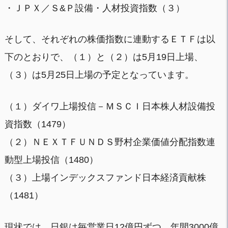
・ＪＰＸ／Ｓ&Ｐ設備・人材投資指数（３）
そして、それぞれの株価指数に連動するＥＴＦは以
下のとおりで、（１）と（２）は5月19日上場、
（３）は5月25日上場の予定となっています。
（１）ダイワ上場投信－ＭＳＣＩ日本株人材設備投
資指数（1479）
（２）ＮＥＸＴＦＵＮＤＳ野村企業価値分配指数連
動型上場投信（1480）
（３）上場インデックスファンド日本経済貢献株
（1481）
現状では、日銀は毎営業日12億円ずつ、年間3000億