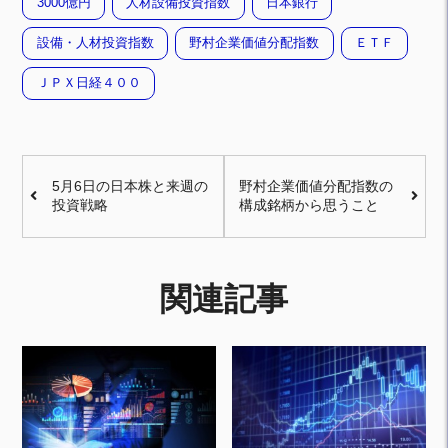
3000億円
人材設備投資指数
日本銀行
設備・人材投資指数
野村企業価値分配指数
ＥＴＦ
ＪＰＸ日経４００
5月6日の日本株と来週の
野村企業価値分配指数の
投資戦略
構成銘柄から思うこと
関連記事