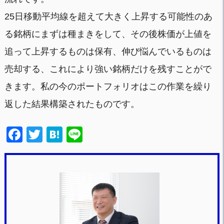
25日移動平均線を超えて大きく上昇する可能性のあ
る銘柄にまずは種まきをして、その後株価が上値を
追って上昇するものは保有、伸び悩んでいるものは
売却する、これにより強い銘柄だけを残すことがで
きます。私の今のポートフォリオはこの作業を繰り
返した結果構築されたものです。
F
T
H
Li
a
wi
at
n
c
tt
e
e
e
er
n
b
a
o