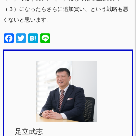
（３）になったらさらに追加買い、という戦略も悪
くないと思います。
F
T
H
Li
a
wi
at
n
c
tt
e
e
e
er
n
b
a
o
o
k
足立武志