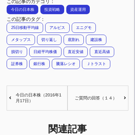
この記事のカテゴリ：
今日の日本株
投資戦略
資産運用
この記事のタグ：
25日移動平均線
アルビス
エニグモ
メタップス
切り返し
底割れ
建設株
損切り
日経平均株価
直近安値
直近高値
証券株
銀行株
騰落レシオ
Ｊトラスト
今日の日本株（2016年1
ご質問の回答（１４）
月17日）
関連記事