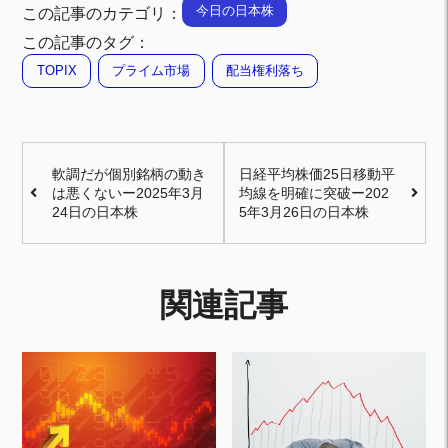
今日の日本株
この記事のカテゴリ：
この記事のタグ：
TOPIX
プライム市場
配当権利落ち
軟調だが個別銘柄の動き
日経平均株価25日移動平
は悪くないー2025年3月
均線を明確に突破ー202
24日の日本株
5年3月26日の日本株
関連記事