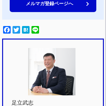
メルマガ登録ページへ
F
T
H
Li
a
wi
at
n
c
tt
e
e
e
er
n
b
a
o
o
k
足立武志