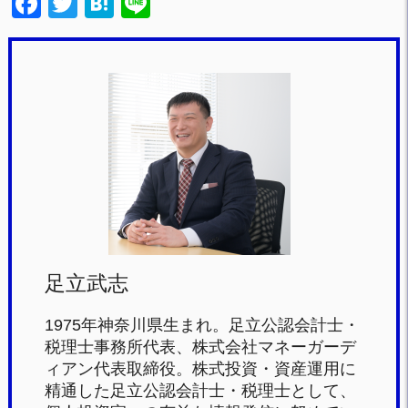
F
T
H
Li
a
wi
at
n
c
tt
e
e
e
er
n
b
a
o
o
k
足立武志
1975年神奈川県生まれ。足立公認会計士・
税理士事務所代表、株式会社マネーガーデ
ィアン代表取締役。株式投資・資産運用に
精通した足立公認会計士・税理士として、