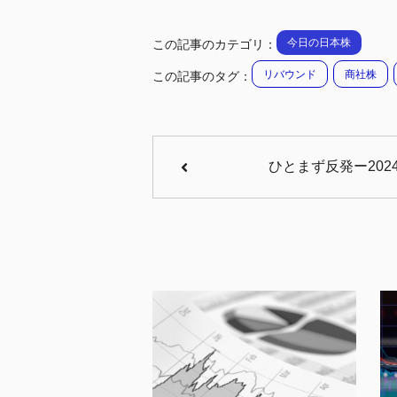
今日の日本株
この記事のカテゴリ：
リバウンド
商社株
この記事のタグ：
ひとまず反発ー202