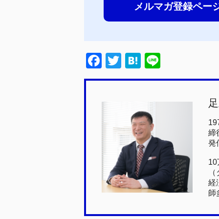
メルマガ登録ペー
F
T
H
Li
a
wi
at
n
c
tt
e
e
足
e
er
n
b
a
1
締
o
発
o
1
k
（
経
師