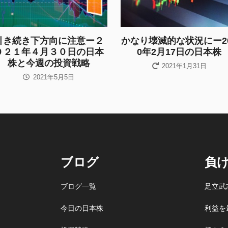
引き続き下方向に注意ー２
かなり壊滅的な状況にー2
０２１年４月３０日の日本
0年2月17日の日本株
株と今週の投資戦略
2021年1月31日
2021年5月5日
ブログ
負
ブログ一覧
足立武
今日の日本株
利益を