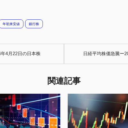
年初来安値
銀行株
4年4月22日の日本株
日経平均株価急騰ー20
関連記事