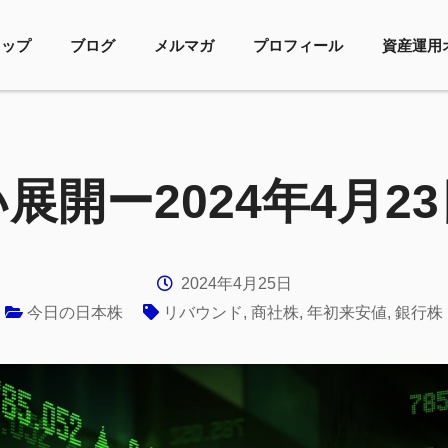
トップ
ブログ
メルマガ
プロフィール
資産運用
展開ー2024年4月2
2024年4月25日
今日の日本株
リバウンド
,
商社株
,
年初来安値
,
銀行株