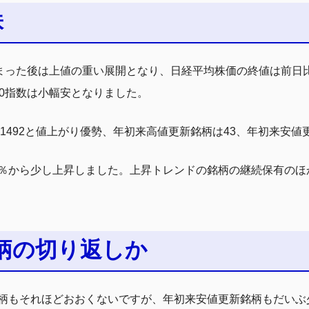
株
った後は上値の重い展開となり、日経平均株価の終値は前日比113
50指数は小幅安となりました。
柄1492と値上がり優勢、年初来高値更新銘柄は43、年初来安値
29.0％から少し上昇しました。上昇トレンドの銘柄の継続保有の
柄の切り返しか
柄もそれほどおおくないですが、年初来安値更新銘柄もだいぶ