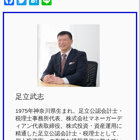
F
T
H
Li
a
wi
at
n
c
tt
e
e
e
er
n
b
a
o
o
k
足立武志
1975年神奈川県生まれ。足立公認会計士・
税理士事務所代表、株式会社マネーガーデ
ィアン代表取締役。株式投資・資産運用に
精通した足立公認会計士・税理士として、