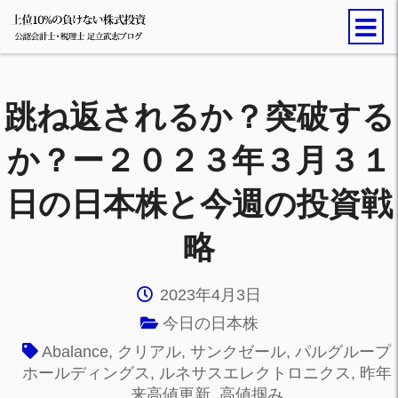
跳ね返されるか？突破する
か？ー２０２３年３月３１
日の日本株と今週の投資戦
略
2023年4月3日
今日の日本株
Abalance
,
クリアル
,
サンクゼール
,
パルグループ
ホールディングス
,
ルネサスエレクトロニクス
,
昨年
来高値更新
,
高値掴み