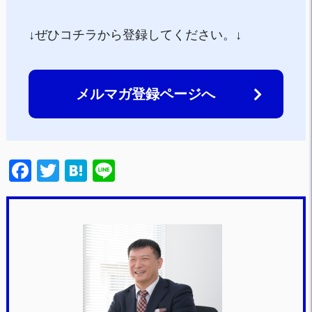
↓ぜひコチラから登録してください。↓
メルマガ登録ページへ
F
T
H
Li
a
wi
at
n
c
tt
e
e
e
er
n
b
a
o
o