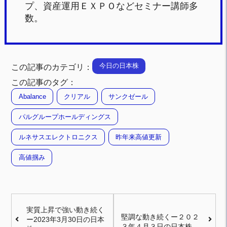
プ、資産運用ＥＸＰＯなどセミナー講師多
数。
今日の日本株
この記事のカテゴリ：
この記事のタグ：
Abalance
クリアル
サンクゼール
パルグループホールディングス
ルネサスエレクトロニクス
昨年来高値更新
高値掴み
実質上昇で強い動き続く
堅調な動き続くー２０２
ー2023年3月30日の日本
３年４月３日の日本株