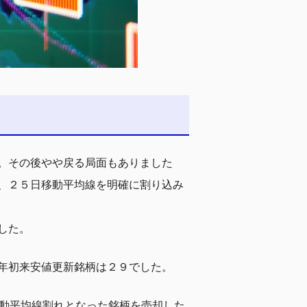
。その後やや戻る局面もありました
、２５日移動平均線を明確に割り込み
した。
年初来安値更新銘柄は２９でした。
移動平均線割れとなった銘柄を売却した