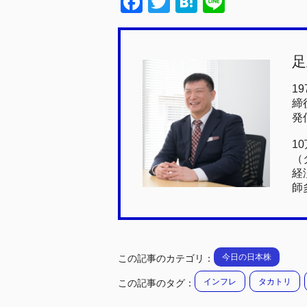
F
T
H
Li
a
wi
at
n
c
tt
e
e
足
e
er
n
b
a
1
締
o
発
o
1
k
（
経
師
今日の日本株
この記事のカテゴリ：
インフレ
タカトリ
この記事のタグ：