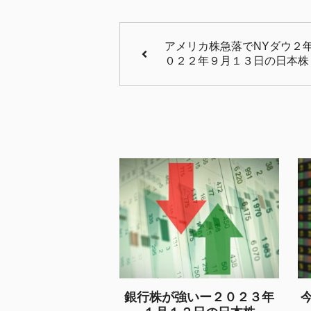
アメリカ株急落でNYダウ２
０２２年９月１３日の日本株
銀行株が強いー２０２３年
今