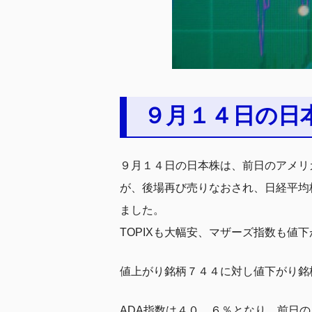
９月１４日の日
９月１４日の日本株は、前日のアメリ
が、後場再び売りなおされ、日経平均
ました。
TOPIXも大幅安、マザーズ指数も
値上がり銘柄７４４に対し値下がり銘
ADA指数は４０．６％となり、前日