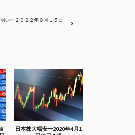
が弱いー２０２２年９月１５日
値
日本株大幅安ー2020年4月1