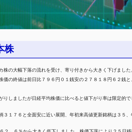
本株
カ株の大幅下落の流れを受け、寄り付きから大きく下げました
株価の終値は前日比７９６円０１銭安の２７８１８円６２銭と
値下がりしましたが日経平均株価に比べると値下がり率は限定的で
柄３１７６と全面安に近い展開、年初来高値更新銘柄は３５、
の６２．６％から大きく低下しました。株価下落により２５日