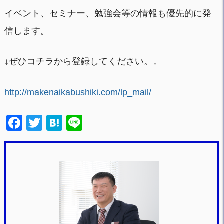
イベント、セミナー、勉強会等の情報も優先的に発
信します。
↓ぜひコチラから登録してください。↓
http://makenaikabushiki.com/lp_mail/
F
T
H
Li
a
wi
at
n
c
tt
e
e
e
er
n
b
a
o
o