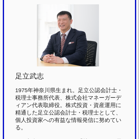
c
tt
e
e
e
er
n
b
a
o
o
k
足立武志
1975年神奈川県生まれ。足立公認会計士・
税理士事務所代表、株式会社マネーガーデ
ィアン代表取締役。株式投資・資産運用に
精通した足立公認会計士・税理士として、
個人投資家への有益な情報発信に努めてい
る。