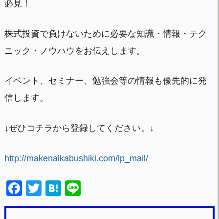
必見！
株式投資で負けないために必要な知識・情報・テク
ニック・ノウハウをお伝えします。
イベント、セミナー、勉強会等の情報も優先的に発
信します。
↓ぜひコチラから登録してください。↓
http://makenaikabushiki.com/lp_mail/
F
T
H
Li
a
wi
at
n