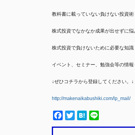
教科書に載っていない負けない投資術
株式投資でなかなか成果が出せずに悩
株式投資で負けないために必要な知識
イベント、セミナー、勉強会等の情報
↓ぜひコチラから登録してください。↓
http://makenaikabushiki.com/lp_mail/
F
T
H
Li
a
wi
at
n
c
tt
e
e