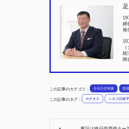
足
e
er
n
b
a
1
締
o
発
o
1
k
（
経
師
今日の日本株
投
この記事のカテゴリ：
カチタス
シカゴ日経
この記事のタグ：
東証は終日売買停止ー20