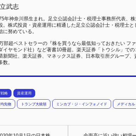
立武志
975年神奈川県生まれ。足立公認会計士・税理士事務所代表、
役。株式投資・資産運用に精通した足立公認会計士・税理士と
信に努めている。
0万部超ベストセラーの『株を買うなら最低知っておきたい フ
ダイヤモンド社）など著書10冊超。楽天証券「トウシル」でのコ
済新聞社、楽天証券、マネックス証券、日本取引所グループ、
多数。
資戦略
資産運用
平均先物
トランプ大統領
ミンカブ・ジ・インフォノイド
メディカル
20年10月1日の日本株
全面高に近い強い相場ー2