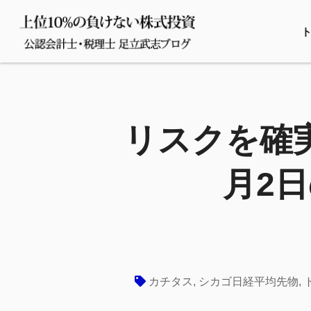
リスクを確実
月2
カチタス
,
シカゴ日経平均先物
,