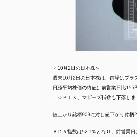
＜10月2日の日本株＞
週末10月2日の日本株は、前場はプ
日経平均株価の終値は前営業日比155円
ＴＯＰＩＸ、マザーズ指数も下落しま
値上がり銘柄908に対し値下がり銘柄
ＡＤＡ指数は52.1％となり、前営業