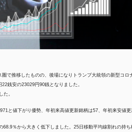
ラス圏で推移したものの、後場になりトランプ大統領の新型コロ
22銭安の23029円90銭となりました。
した。
2971と値下がり優勢、年初来高値更新銘柄は57、年初来安値更
日の68.9％から大きく低下しました。25日移動平均線割れの