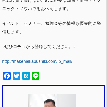
株式投資で負けないために必要な知識・情報・テク
ニック・ノウハウをお伝えします。
イベント、セミナー、勉強会等の情報も優先的に発
信します。
↓ぜひコチラから登録してください。↓
http://makenaikabushiki.com/lp_mail/
F
T
H
Li
a
wi
at
n
c
tt
e
e
e
er
n
b
a