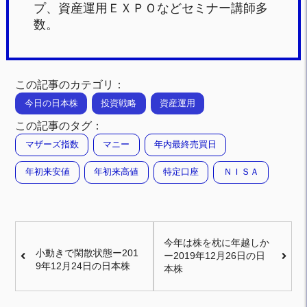
プ、資産運用ＥＸＰＯなどセミナー講師多
数。
この記事のカテゴリ：
今日の日本株
投資戦略
資産運用
この記事のタグ：
マザーズ指数
マニー
年内最終売買日
年初来安値
年初来高値
特定口座
ＮＩＳＡ
今年は株を枕に年越しか
小動きで閑散状態ー201
ー2019年12月26日の日
9年12月24日の日本株
本株