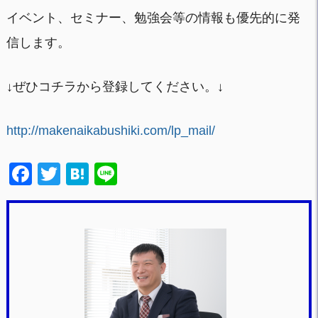
イベント、セミナー、勉強会等の情報も優先的に発
信します。
↓ぜひコチラから登録してください。↓
http://makenaikabushiki.com/lp_mail/
F
T
H
Li
a
wi
at
n
c
tt
e
e
e
er
n
b
a
o
o