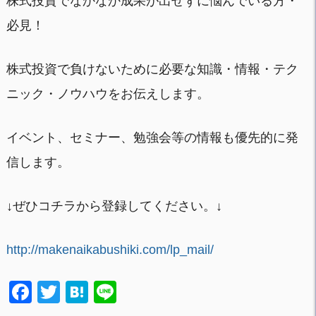
株式投資でなかなか成果が出せずに悩んでいる方・
必見！
株式投資で負けないために必要な知識・情報・テク
ニック・ノウハウをお伝えします。
イベント、セミナー、勉強会等の情報も優先的に発
信します。
↓ぜひコチラから登録してください。↓
http://makenaikabushiki.com/lp_mail/
F
T
H
Li
a
wi
at
n