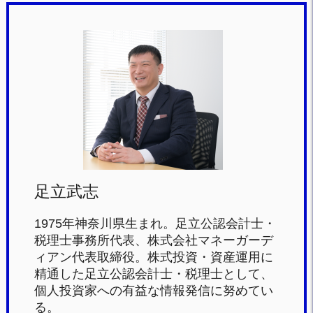
c
tt
e
e
e
er
n
b
a
o
o
k
足立武志
1975年神奈川県生まれ。足立公認会計士・
税理士事務所代表、株式会社マネーガーデ
ィアン代表取締役。株式投資・資産運用に
精通した足立公認会計士・税理士として、
個人投資家への有益な情報発信に努めてい
る。