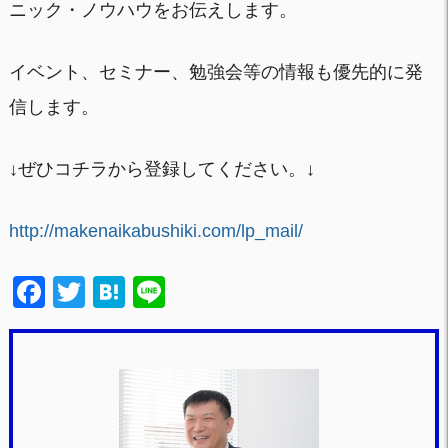
ニック・ノウハウをお伝えします。
イベント、セミナー、勉強会等の情報も優先的に発
信します。
↓ぜひコチラから登録してください。↓
http://makenaikabushiki.com/lp_mail/
F
T
H
Li
a
wi
at
n
c
tt
e
e
e
er
n
b
a