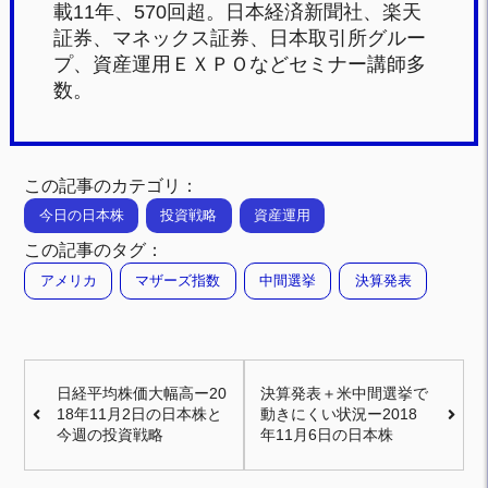
載11年、570回超。日本経済新聞社、楽天
証券、マネックス証券、日本取引所グルー
プ、資産運用ＥＸＰＯなどセミナー講師多
数。
この記事のカテゴリ：
今日の日本株
投資戦略
資産運用
この記事のタグ：
アメリカ
マザーズ指数
中間選挙
決算発表
日経平均株価大幅高ー20
決算発表＋米中間選挙で
18年11月2日の日本株と
動きにくい状況ー2018
今週の投資戦略
年11月6日の日本株