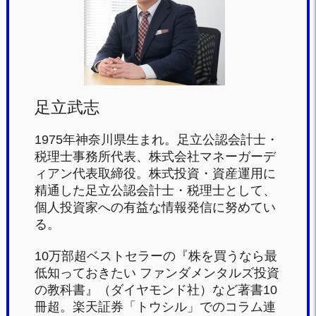
o
o
k
足立武志
1975年神奈川県生まれ。足立公認会計士・
税理士事務所代表、株式会社マネーガーデ
ィアン代表取締役。株式投資・資産運用に
精通した足立公認会計士・税理士として、
個人投資家への有益な情報発信に努めてい
る。
10万部超ベストセラーの『株を買うなら最
低知っておきたい ファンダメンタルズ投資
の教科書』（ダイヤモンド社）など著書10
冊超。楽天証券「トウシル」でのコラム連