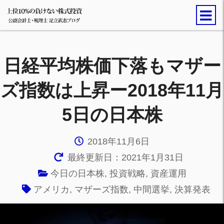
日経平均株価下落もマザー
ズ指数は上昇ー2018年11月
5日の日本株
2018年11月6日
最終更新日：2021年1月31日
今日の日本株
,
投資戦略
,
資産運用
アメリカ
,
マザーズ指数
,
中間選挙
,
決算発表