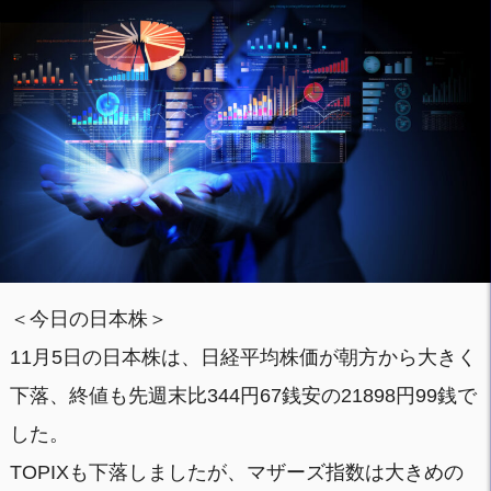
＜今日の日本株＞
11月5日の日本株は、日経平均株価が朝方から大きく
下落、終値も先週末比344円67銭安の21898円99銭で
した。
TOPIXも下落しましたが、マザーズ指数は大きめの