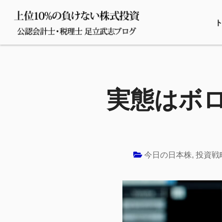
実態はボロ
今日の日本株
,
投資戦