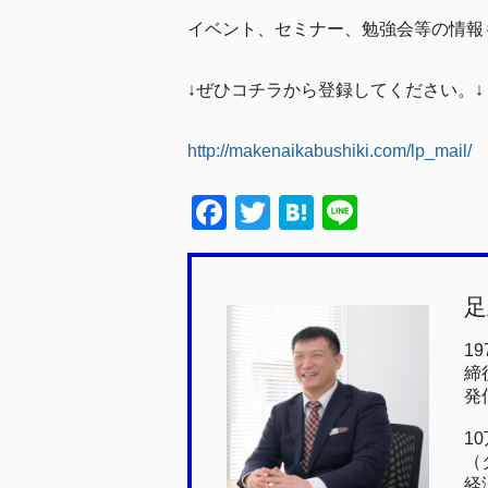
イベント、セミナー、勉強会等の情報
↓ぜひコチラから登録してください。↓
http://makenaikabushiki.com/lp_mail/
F
T
H
Li
a
wi
at
n
c
tt
e
e
足
e
er
n
b
a
1
締
o
発
o
1
k
（
経