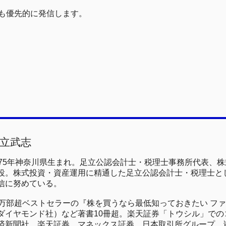
も優先的に発信します。
立武志
975年神奈川県生まれ。足立公認会計士・税理士事務所代表、
役。株式投資・資産運用に精通した足立公認会計士・税理士と
信に努めている。
0万部超ベストセラーの『株を買うなら最低知っておきたい フ
ダイヤモンド社）など著書10冊超。楽天証券「トウシル」でのコ
済新聞社、楽天証券、マネックス証券、日本取引所グループ、