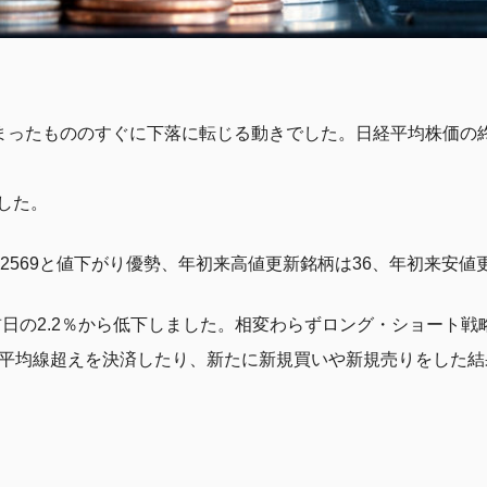
まったもののすぐに下落に転じる動きでした。日経平均株価の終値は
した。
柄2569と値下がり優勢、年初来高値更新銘柄は36、年初来安値
前日の2.2％から低下しました。相変わらずロング・ショート戦
動平均線超えを決済したり、新たに新規買いや新規売りをした