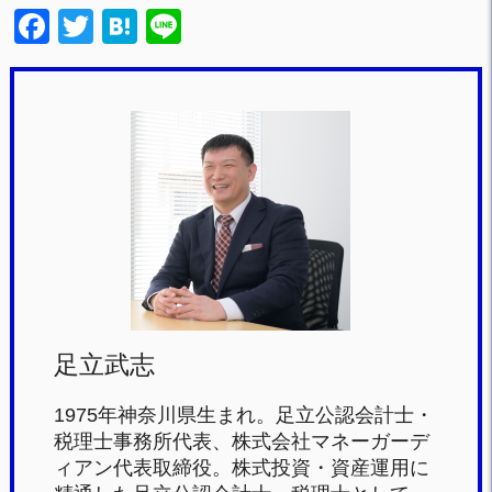
F
T
H
Li
a
wi
at
n
c
tt
e
e
e
er
n
b
a
o
o
k
足立武志
1975年神奈川県生まれ。足立公認会計士・
税理士事務所代表、株式会社マネーガーデ
ィアン代表取締役。株式投資・資産運用に