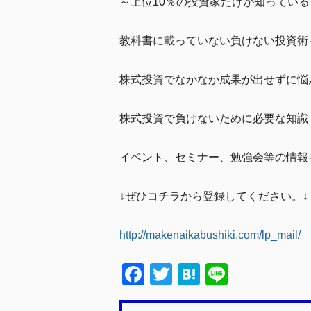
～上位10％の投資家だけが知っている
教科書に載っていない負けない投資術
株式投資でなかなか成果が出せずに悩
株式投資で負けないために必要な知識
イベント、セミナー、勉強会等の情報
↓ぜひコチラから登録してください。↓
http://makenaikabushiki.com/lp_mail/
F
T
H
Li
a
wi
at
n