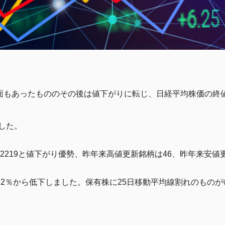
もあったもののその後は値下がりに転じ、日経平均株価の終値は前日
した。
柄2219と値下がり優勢、昨年来高値更新銘柄は46、昨年来安値
68.2％から低下しました。保有株に25日移動平均線割れのも