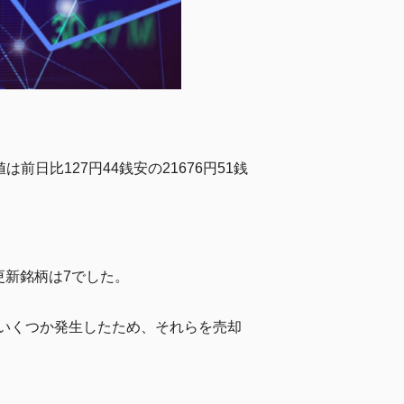
比127円44銭安の21676円51銭
更新銘柄は7でした。
のがいくつか発生したため、それらを売却