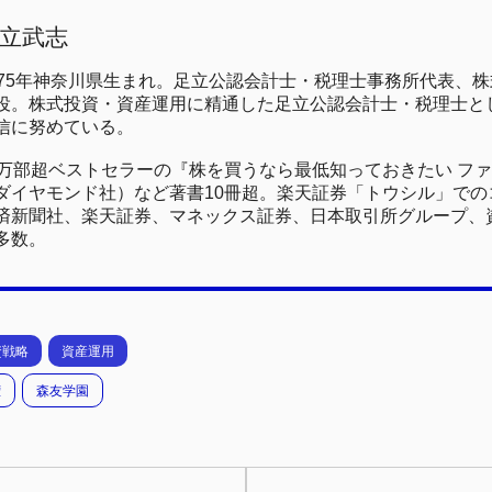
立武志
975年神奈川県生まれ。足立公認会計士・税理士事務所代表、
役。株式投資・資産運用に精通した足立公認会計士・税理士と
信に努めている。
0万部超ベストセラーの『株を買うなら最低知っておきたい フ
ダイヤモンド社）など著書10冊超。楽天証券「トウシル」でのコ
済新聞社、楽天証券、マネックス証券、日本取引所グループ、
多数。
資戦略
資産運用
権
森友学園