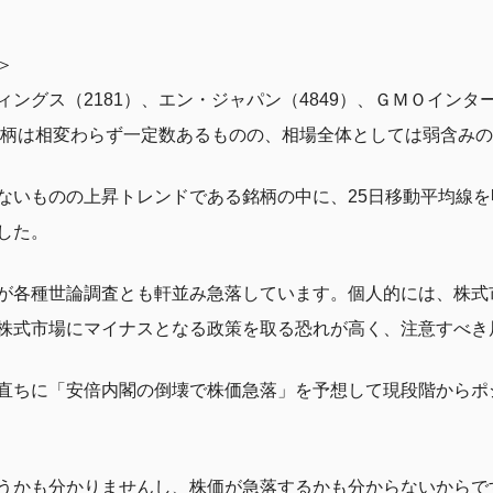
＞
ングス（2181）、エン・ジャパン（4849）、ＧＭＯインター
る銘柄は相変わらず一定数あるものの、相場全体としては弱含み
ないものの上昇トレンドである銘柄の中に、25日移動平均線
した。
が各種世論調査とも軒並み急落しています。個人的には、株式
株式市場にマイナスとなる政策を取る恐れが高く、注意すべき
直ちに「安倍内閣の倒壊で株価急落」を予想して現段階からポ
うかも分かりませんし、株価が急落するかも分からないからで