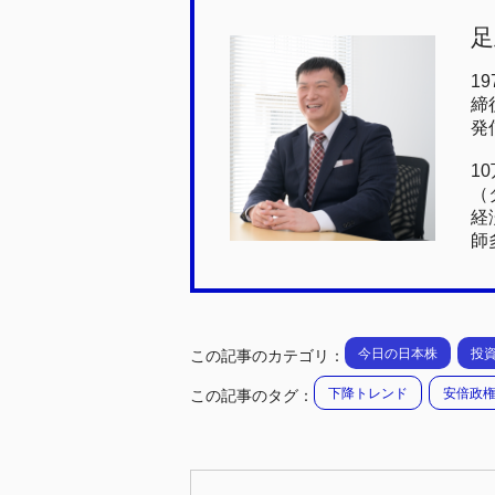
c
tt
e
e
足
e
er
n
b
a
1
締
o
発
o
1
k
（
経
師
今日の日本株
投
この記事のカテゴリ：
下降トレンド
安倍政
この記事のタグ：