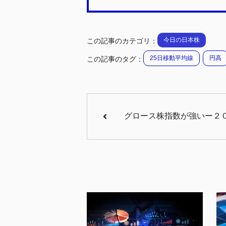
今日の日本株
この記事のカテゴリ：
25日移動平均線
円高
この記事のタグ：
グロース株指数が強いー２