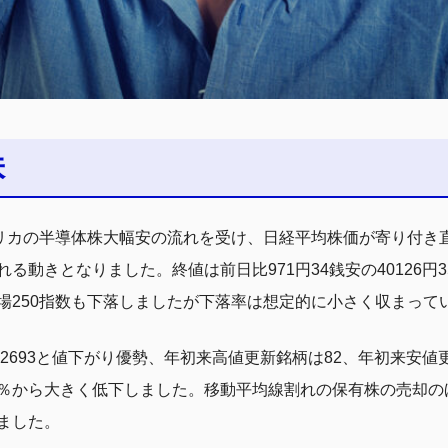
株
メリカの半導体株大幅安の流れを受け、日経平均株価が寄り付き
動きとなりました。終値は前日比971円34銭安の40126円
市場250指数も下落しましたが下落率は想定的に小さく収まって
柄2693と値下がり優勢、年初来高値更新銘柄は82、年初来安値
70.8％から大きく低下しました。移動平均線割れの保有株の売
ました。