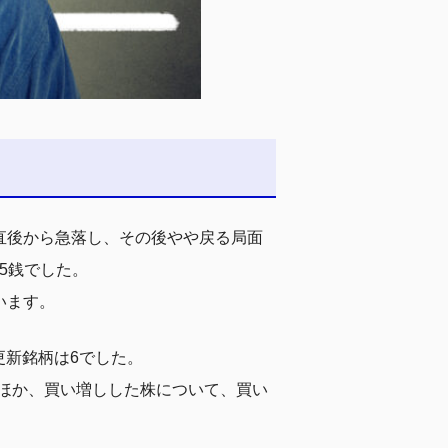
直後から急落し、その後やや戻る局面
35銭でした。
います。
更新銘柄は6でした。
却のほか、買い増しした株について、買い