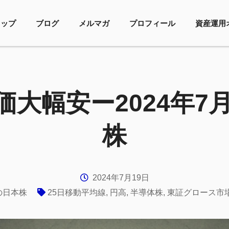
トップ
ブログ
メルマガ
プロフィール
資産運用
大幅安ー2024年7
株
2024年7月19日
の日本株
25日移動平均線
,
円高
,
半導体株
,
東証グロース市場