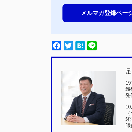
メルマガ登録ペー
F
T
H
Li
a
wi
at
n
c
tt
e
e
足
e
er
n
b
a
1
締
o
発
o
1
k
（
経
師