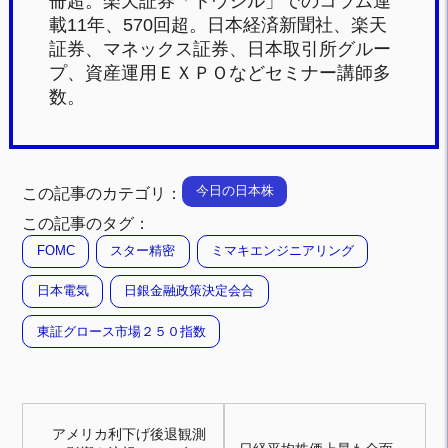
冊超。楽天証券「トウシル」でのコラム連
載11年、570回超。日本経済新聞社、楽天
証券、マネックス証券、日本取引所グルー
プ、資産運用ＥＸＰＯなどセミナー講師多
数。
今日の日本株
この記事のカテゴリ：
この記事のタグ：
FOMC
スター精密
ミマキエンジニアリング
日本電気
日銀金融政策決定会合
東証グロース市場２５０指数
アメリカ利下げ後退観測