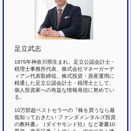
o
o
k
足立武志
1975年神奈川県生まれ。足立公認会計士・
税理士事務所代表、株式会社マネーガーデ
ィアン代表取締役。株式投資・資産運用に
精通した足立公認会計士・税理士として、
個人投資家への有益な情報発信に努めてい
る。
10万部超ベストセラーの『株を買うなら最
低知っておきたい ファンダメンタルズ投資
の教科書』（ダイヤモンド社）など著書10