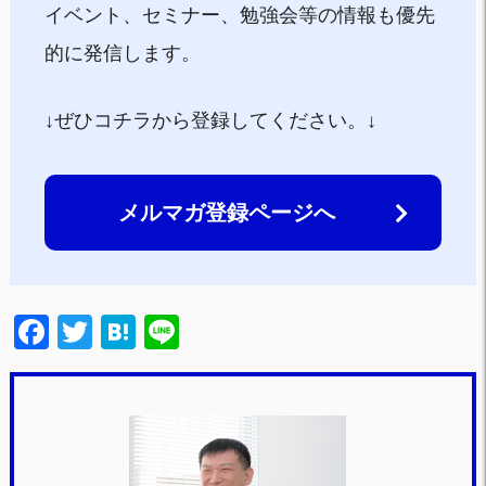
イベント、セミナー、勉強会等の情報も優先
的に発信します。
↓ぜひコチラから登録してください。↓
メルマガ登録ページへ
F
T
H
Li
a
wi
at
n
c
tt
e
e
e
er
n
b
a