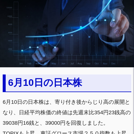
6月10日の日本株
6月10日の日本株は、寄り付き後からじり高の展開と
なり、日経平均株価の終値は先週末比354円23銭高の
39038円16銭と、39000円を回復しました。
TOPIXも上昇、東証グロース市場２５０指数も上昇