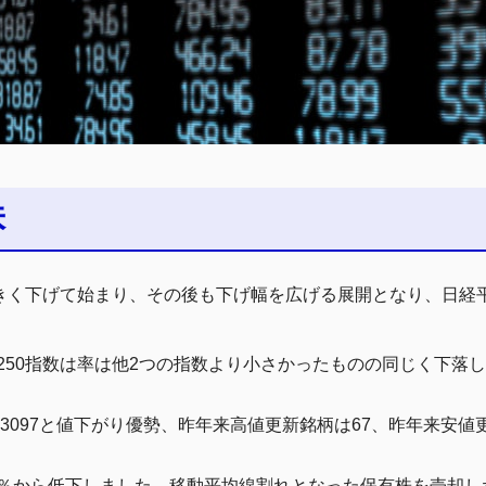
株
きく下げて始まり、その後も下げ幅を広げる展開となり、日経平
場250指数は率は他2つの指数より小さかったものの同じく下落
柄3097と値下がり優勢、昨年来高値更新銘柄は67、昨年来安値
69.1％から低下しました。移動平均線割れとなった保有株を売却