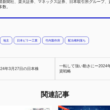
済新聞社、楽天証券、マネックス証券、日本取引所グループ、
多数。
地主
日本ピラー工業
竹内製作所
配当権利落ち
一転して強い動きにー2024
24年3月27日の日本株
資戦略
関連記事