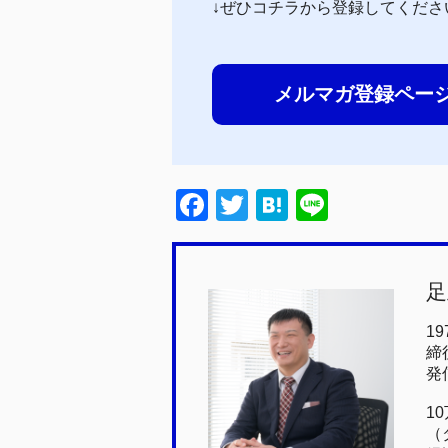
↓ぜひコチラから登録してくださ
メルマガ登録ペー
F
T
H
Li
a
wi
at
n
c
tt
e
e
足
e
er
n
b
a
1
締
o
発
o
1
k
（