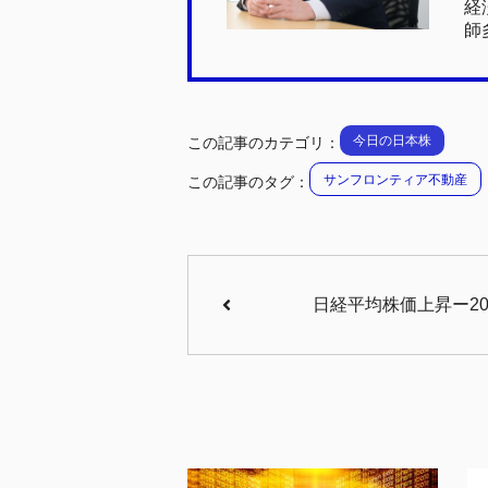
経
師
今日の日本株
この記事のカテゴリ：
サンフロンティア不動産
この記事のタグ：
日経平均株価上昇ー20