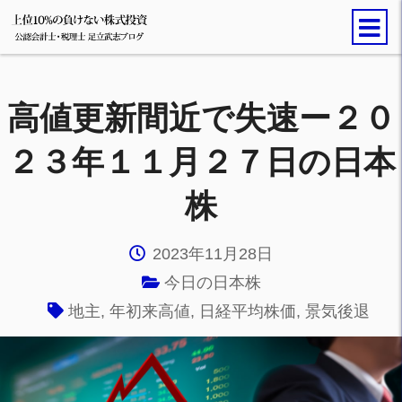
高値更新間近で失速ー２０
２３年１１月２７日の日本
株
2023年11月28日
今日の日本株
地主
,
年初来高値
,
日経平均株価
,
景気後退