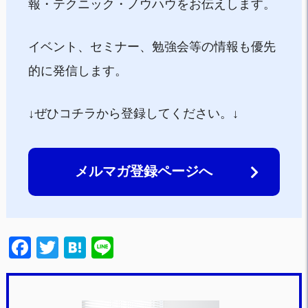
報・テクニック・ノウハウをお伝えします。
イベント、セミナー、勉強会等の情報も優先
的に発信します。
↓ぜひコチラから登録してください。↓
メルマガ登録ページへ
F
T
H
Li
a
wi
at
n
c
tt
e
e