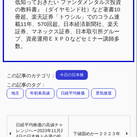
低知っておきたい ファンダメンタルズ投資
の教科書』（ダイヤモンド社）など著書10
冊超。楽天証券「トウシル」でのコラム連
載11年、570回超。日本経済新聞社、楽天
証券、マネックス証券、日本取引所グルー
プ、資産運用ＥＸＰＯなどセミナー講師多
数。
今日の日本株
この記事のカテゴリ：
この記事のタグ：
地主
年初来高値
日経平均株価
景気後退
日経平均株価の高値チャ
レンジへー2023年11月2
下値固めかー２０２３年
4日の日本株と今週の投