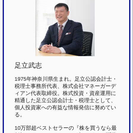
e
er
n
b
a
o
o
k
足立武志
1975年神奈川県生まれ。足立公認会計士・
税理士事務所代表、株式会社マネーガーデ
ィアン代表取締役。株式投資・資産運用に
精通した足立公認会計士・税理士として、
個人投資家への有益な情報発信に努めてい
る。
10万部超ベストセラーの『株を買うなら最