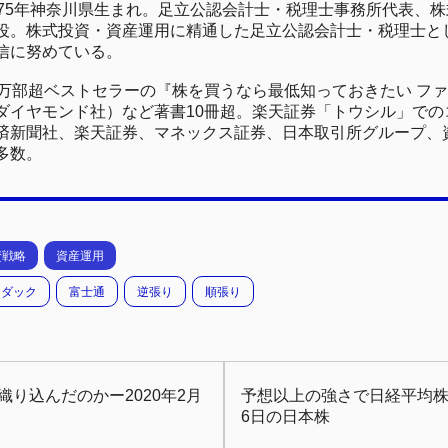
975年神奈川県生まれ。足立公認会計士・税理士事務所代表、
役。株式投資・資産運用に精通した足立公認会計士・税理士と
信に努めている。
0万部超ベストセラーの『株を買うなら最低知っておきたい フ
ダイヤモンド社）など著書10冊超。楽天証券「トウシル」でのコ
済新聞社、楽天証券、マネックス証券、日本取引所グループ、
多数。
資戦略
資産運用
スダック
富士通
逆張り
順張り
り込んだのかー2020年2月
予想以上の強さで日経平均株価2
6日の日本株