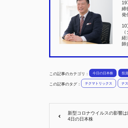
b
a
1
締
o
発
o
1
k
（
経
師
今日の日本株
投
この記事のカテゴリ：
テクマトリックス
ナ
この記事のタグ：
新型コロナウイルスの影響は織
4日の日本株