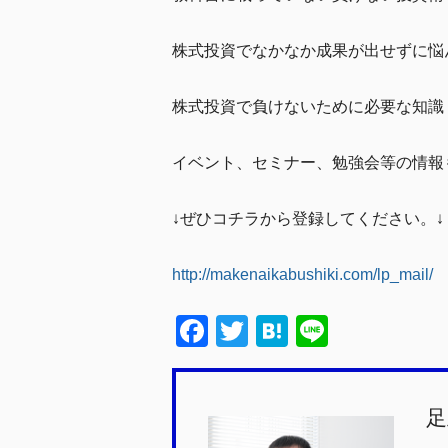
株式投資でなかなか成果が出せずに悩
株式投資で負けないために必要な知識
イベント、セミナー、勉強会等の情報
↓ぜひコチラから登録してください。↓
http://makenaikabushiki.com/lp_mail/
F
T
H
Li
a
wi
at
n
c
tt
e
e
足
e
er
n