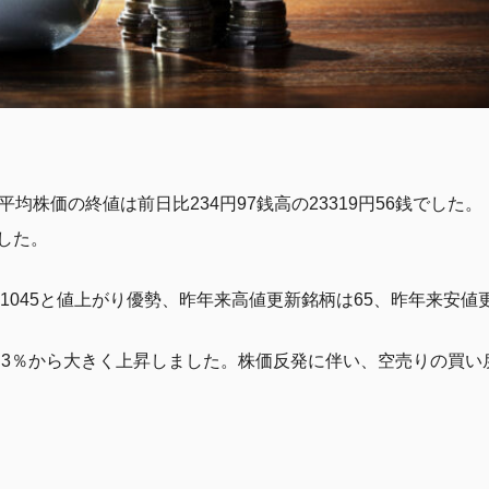
均株価の終値は前日比234円97銭高の23319円56銭でした。
した。
柄1045と値上がり優勢、昨年来高値更新銘柄は65、昨年来安値
16.3％から大きく上昇しました。株価反発に伴い、空売りの買